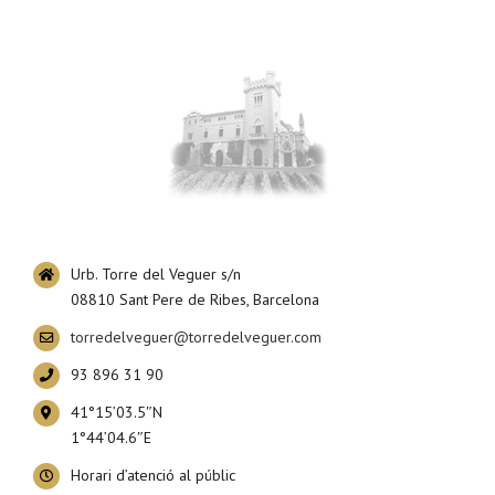
Urb. Torre del Veguer s/n
08810 Sant Pere de Ribes, Barcelona
torredelveguer@torredelveguer.com
93 896 31 90
41°15’03.5″N
1°44’04.6″E
Horari d’atenció al públic