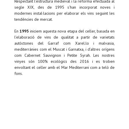
Respectant l’estructura medieval i la reforma efectuada al
segle XIX, des de 1995 s’han incorporat noves i
modernes instal·lacions per elaborar els vins seguint les
tendències de mercat.
En
1995
iniciem aquesta nova etapa del celler, basada en
l’elaboració de vins de qualitat a partir de varietats
autòctones del Garraf com Xarel.lo i malvasia,
mediterrànies com el Muscat i Garnatxa, i d’altres orígens
com Cabernet Sauvignon i Petite Syrah. Les nostres
vinyes són 100% ecològics des 2016 i es troben
envoltant el celler amb el Mar Mediterrani com a teló de
fons.