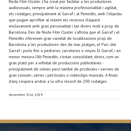
Node Film Clúster s’ha creat per facilitar a les productores
audiovisuals, sempre amb la màxima professionalitat i agilitat,
els rodatges, principalment al Garraf i al Penedès, amb l’objectiu
que puguin aprofitar al màxim els recursos d’aquest
enclavament amb gran personalitat i tan divers molt a prop de
Barcelona. Des de Node Film Cluster s’afirma que el Garraf i el
Penedès ofereixen gran varietat de localitzacions prop de
Barcelona a les productores: des de mar, platges, el Parc del
Garraf i ports fins a pedreres, carreteres o vinyes El Garraf, i en
menor mesura l’Alt Penedès, s’estan consolidant, doncs, com un
gran plató per a infinitat de produccions publicitàries -
principalment de cotxes però també de productes i serveis de
gran consum-, sèries i pel·lícules o videoclips musicals. A finals
d’any s’espera arribar a la xifra rècord de 200 rodatges.
desembre 31st, 2019