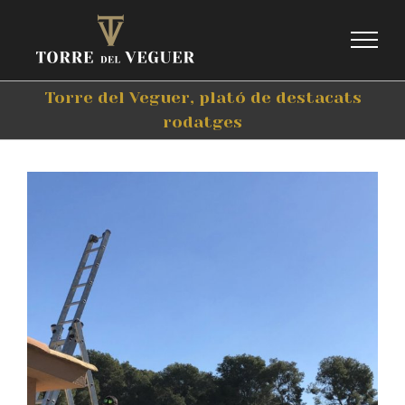
Skip
to
content
Torre del Veguer, plató de destacats
rodatges
View
Larger
Image