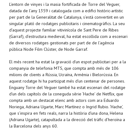
L’entorn de vinyes i la masia fortificada de Torre del Veguer,
datada de l’any 1359 i catalogada com a edifici històric-artístic
per part de la Generalitat de Catalunya, s’està convertint en un
singular plató de rodatges publicitaris i cinematogràfics. La seu
d’aquest projecte familiar vitivinícola de Sant Pere de Ribes
(Garraf), d’estructura medieval, ha estat escollida com a escenari
de diversos rodatges gestionats per part de de l’agència
pública Node Film Clúster, de Node Garraf.
El més recent ha estat la gravació d’un espot publicitari per a la
companyia de telefonia MTS, que compta amb més de 106
milions de clients a Rússia, Ucraïna, Armènia i Bielorússia. En
aquest rodatge hi ha participat més d’un centenar de persones.
Enguany Torre del Veguer també ha estat escenari del rodatge
d’un dels capítols de la coneguda sèrie ‘Hache’ de Netflix, que
compta amb un destacat elenc amb actors com ara Eduardo
Noriega, Adriana Ugarte, Marc Martínez o Ingrid Rubio. ‘Hache’,
que s’inspira en fets reals, narra la història d’una dona, Helena
(Adriana Ugarte), catapultada a la direcció del tràfic d’heroïna a
la Barcelona dels anys 60.