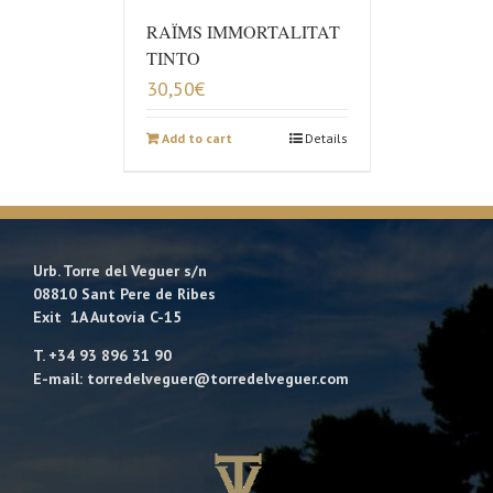
RAÏMS IMMORTALITAT
TINTO
30,50
€
Add to cart
Details
Urb. Torre del Veguer s/n
08810 Sant Pere de Ribes
Exit 1A Autovía C-15
T. +34 93 896 31 90
E-mail: torredelveguer@torredelveguer.com