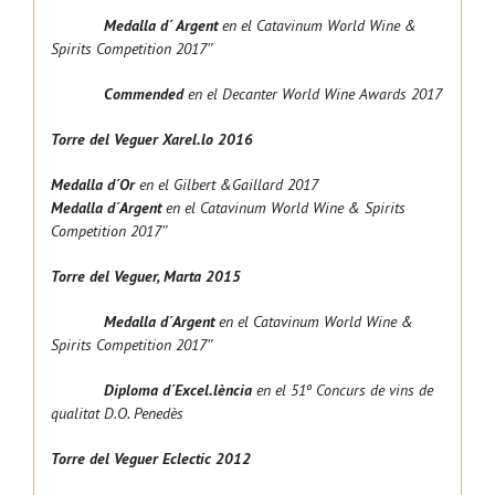
Medalla d´ Argent
en el
Catavinum World Wine &
Spirits Competition 2017″
Commended
en el Decanter World Wine Awards 2017
Torre del Veguer
Xarel.lo 2016
Medalla d´Or
en el Gilbert &Gaillard 2017
Medalla d´Argent
en el
Catavinum World Wine & Spirits
Competition 2017″
Torre del Veguer, Marta 2015
Medalla d´Argent
en el
Catavinum World Wine &
Spirits Competition 2017″
Diploma d´Excel.lència
en el 51º Concurs de vins de
qualitat D.O. Penedès
Torre del Veguer Eclectic 2012