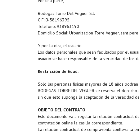
Por una parte,
Bodegas Torre Del Veguer S.l.
CIF: B-58196395
Teléfono: 938963190
Domicilio Social: Urbanizacion Torre Veguer, sant per
Y por la otra, el usuario.
Los datos personales que sean facilitados por el usuar
usuario se hace responsable de la veracidad de los d
Restricción de Edad:
Solo las personas físicas mayores de 18 años podrán
BODEGAS TORRE DEL VEGUER se reserva el derecho de 
sin que esto suponga la aceptación de la veracidad d
OBJETO DEL CONTRATO
Este documento va a regular la relación contractua
contratación online la casilla correspondiente.
La relación contractual de compraventa conlleva la e