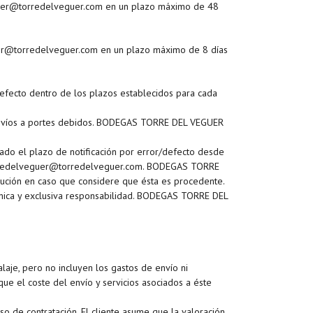
veguer@torredelveguer.com en un plazo máximo de 48
guer@torredelveguer.com en un plazo máximo de 8 días
/defecto dentro de los plazos establecidos para cada
envíos a portes debidos. BODEGAS TORRE DEL VEGUER
ado el plazo de notificación por error/defecto desde
co torredelveguer@torredelveguer.com. BODEGAS TORRE
olución en caso que considere que ésta es procedente.
 única y exclusiva responsabilidad. BODEGAS TORRE DEL
laje, pero no incluyen los gastos de envío ni
 que el coste del envío y servicios asociados a éste
o de contratación. El cliente asume que la valoración