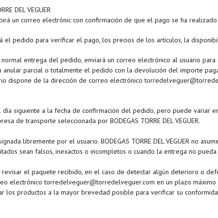
TORRE DEL VEGUER
ibirá un correo electrónic con confirmación de que el pago se ha realizad
pedido para verificar el pago, los precios de los artículos, la disponibili
 normal entrega del pedido, enviará un correo electrónico al usuario para i
en anular parcial o totalmente el pedido con la devolución del importe pa
ario dispone de la dirección de correo electrónico torredelveguer@torred
 día siguiente a la fecha de confirmación del pedido, pero puede variar en
empresa de transporte seleccionada por BODEGAS TORRE DEL VEGUER.
designada libremente por el usuario. BODEGAS TORRE DEL VEGUER no asume
litados sean falsos, inexactos o incompletos o cuando la entrega no pueda
 revisar el paquete recibido, en el caso de detectar algún deterioro o de
correo electrónico torredelveguer@torredelveguer.com en un plazo máximo 
ar los productos a la mayor brevedad posible para verificar su conformida