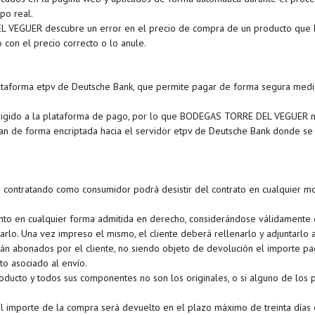
po real.
L VEGUER descubre un error en el precio de compra de un producto que ha
con el precio correcto o lo anule.
lataforma etpv de Deutsche Bank, que permite pagar de forma segura median
rigido a la plataforma de pago, por lo que BODEGAS TORRE DEL VEGUER no 
viajan de forma encriptada hacia el servidor etpv de Deutsche Bank donde 
está contratando como consumidor podrá desistir del contrato en cualquier
iento en cualquier forma admitida en derecho, considerándose válidamente 
arlo. Una vez impreso el mismo, el cliente deberá rellenarlo y adjuntarlo 
rán abonados por el cliente, no siendo objeto de devolución el importe p
sto asociado al envío.
ducto y todos sus componentes no son los originales, o si alguno de los p
 el importe de la compra será devuelto en el plazo máximo de treinta días